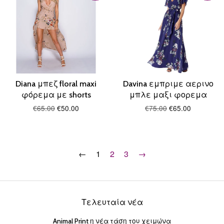
Diana μπεζ floral maxi
Davina εμπριμε αερινο
φόρεμα με shorts
μπλε μαξι φορεμα
€65.00
€50.00
€75.00
€65.00
←
1
2
3
→
Τελευταία νέα
Animal Print η νέα τάση του χειμώνα