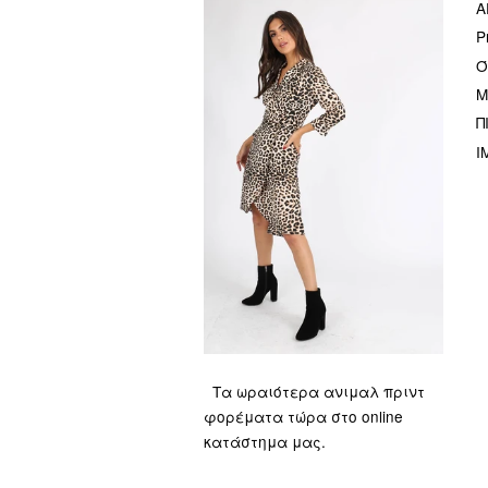
Α
P
Ό
Μ
Π
I
Τα ωραιότερα ανιμαλ πριντ
φορέματα τώρα στο online
κατάστημα μας.