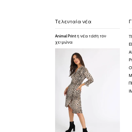
Τελευταία νέα
Γ
Τ
Animal Print η νέα τάση του
χειμώνα
Ε
Α
P
Ό
Μ
Π
I