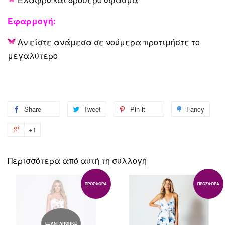
Εφαρμογή:
Αν είστε ανάμεσα σε νούμερα προτιμήστε το
μεγαλύτερο
Share
Share
Tweet
Tweet
Pin it
Pin
Fancy
Add
on
on
on
to
+1
+1
Facebook
Twitter
Pinterest
Fanc
on
Google
Περισσότερα από αυτή τη συλλογή
Plus
ΠΡΟΣΦΟΡΆ
ΠΡΟΣΦΟΡΆ
ΕΞΑΝΤΛΗΘΗΚΕ