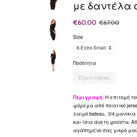
με δαντέλα 
€60.00
€67.00
Size
Ποσότητα
Εξαντληθηκε
Περιγραφή:
Η επιτομή του
φόρεμα από ποιοτικό jer
λαιμό bateau, 3/4 μανίκ
και ίσια άνετη φούστα. All 
αγαπημένο σας μικρό μα