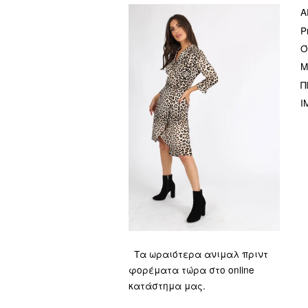
Α
P
Ό
Μ
Π
I
Τα ωραιότερα ανιμαλ πριντ
φορέματα τώρα στο online
κατάστημα μας.