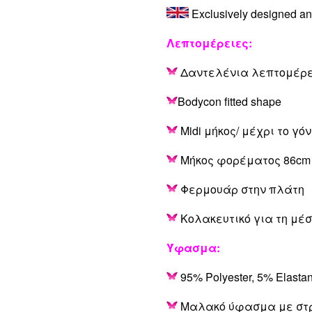
Exclusively designed a
Λεπτομέρειες:
Δ
αντελένια λεπτομέρε
Bodycon fitted shape
Midi μήκος/ μέχρι το γό
Μήκος φορέματος 86cm
Φερμουάρ στην πλάτη
Κολακευτικό για τη μέ
Ύφασμα:
95% Polyester, 5% Elasta
Μαλακό ύφασμα με στ