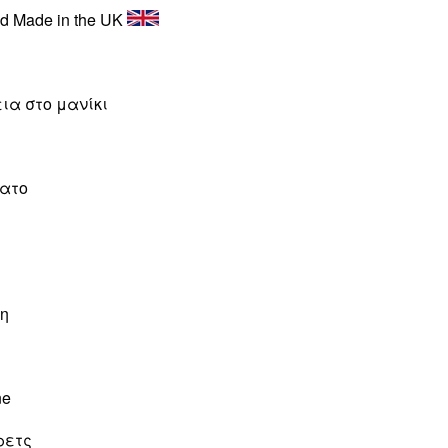
nd Made in the UK
ια στο μανίκι
νατο
ση
ne
ρετς