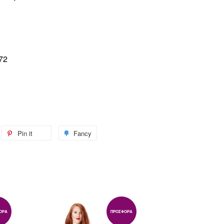
72
weet
Pin it
Pin
Fancy
Add
n
on
to
itter
Pinterest
Fancy
ΟΡΆ
ΠΡΟΣΦΟΡΆ