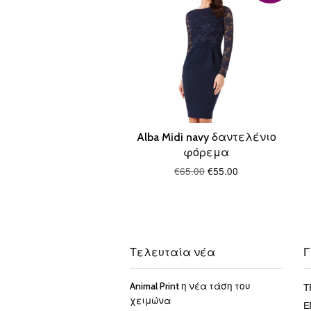
Alba Midi navy δαντελένιο
φόρεμα
€65.00
€55.00
Τελευταία νέα
Γ
Τ
Animal Print η νέα τάση του
χειμώνα
Ε