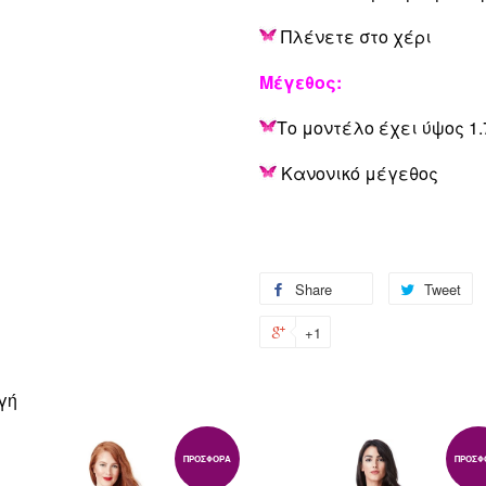
Πλένετε στο χέρι
Μέγεθος:
Το μοντέλο έχει ύψος 1.
Κανονικό μέγεθος
Share
Share
Tweet
T
on
o
+1
+1
Facebook
Tw
on
Google
γή
Plus
ΠΡΟΣΦΟΡΆ
ΠΡΟΣΦ