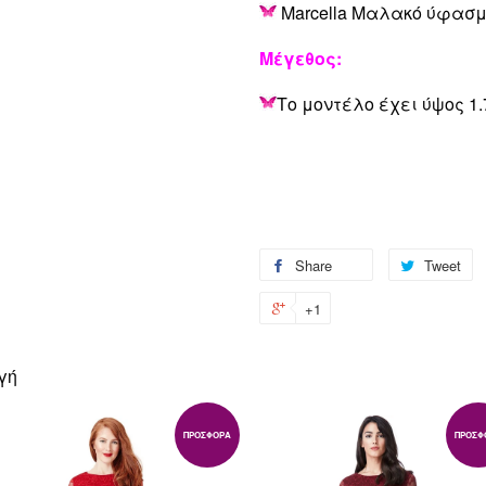
Marcella Μαλακό ύφασμ
Μέγεθος:
Το μοντέλο έχει ύψος 1.
Share
Share
Tweet
T
on
o
+1
+1
Facebook
Tw
on
Google
γή
Plus
ΠΡΟΣΦΟΡΆ
ΠΡΟΣΦ