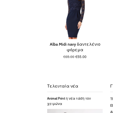
Alba Midi navy δαντελένιο
φόρεμα
€65.00
€55.00
Τελευταία νέα
Γ
Τ
Animal Print η νέα τάση του
χειμώνα
Ε
Α