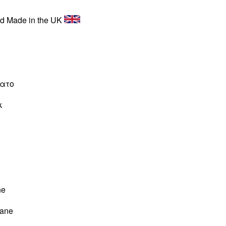
nd Made in the UK
νατο
κ
ne
tane