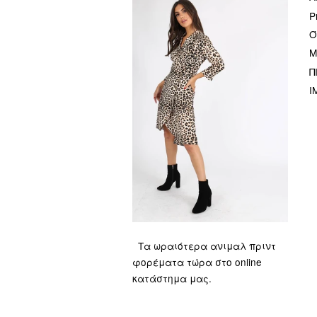
P
Ό
Μ
Π
I
Τα ωραιότερα ανιμαλ πριντ
φορέματα τώρα στο online
κατάστημα μας.