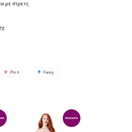
α με στρετς
72
weet
Pin it
Pin
Fancy
Add
n
on
to
itter
Pinterest
Fancy
ΟΡΆ
ΠΡΟΣΦΟΡΆ