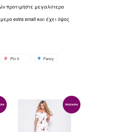
ών προτιμήστε μεγαλύτερο
ερο extra small και έχει ύψος
weet
Pin it
Pin
Fancy
Add
n
on
to
itter
Pinterest
Fancy
ΟΡΆ
ΠΡΟΣΦΟΡΆ