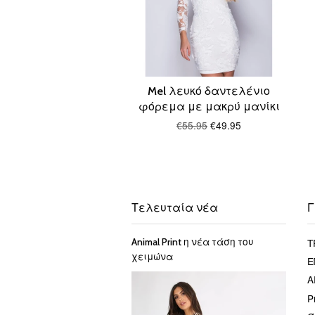
Mel λευκό δαντελένιο
φόρεμα με μακρύ μανίκι
€55.95
€49.95
Τελευταία νέα
Γ
Τ
Animal Print η νέα τάση του
χειμώνα
Ε
Α
P