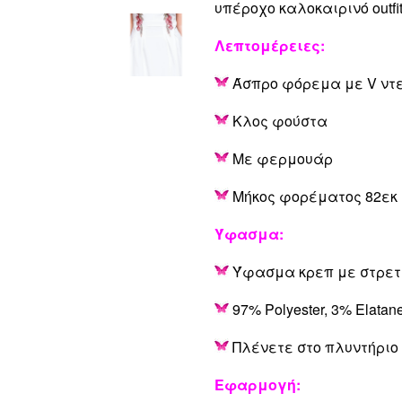
υπέροχο καλοκαιρινό outfit
Λεπτομέρειες
:
Άσπρο φόρεμα με V ντ
Κλος φούστα
Με φερμουάρ
Μήκος φορέματος 82εκ
Ύφασμα:
Ύφασμα κρεπ με στρετ
97% Polyester, 3% Elatan
Πλένετε στο πλυντήριο
Εφαρμογή: