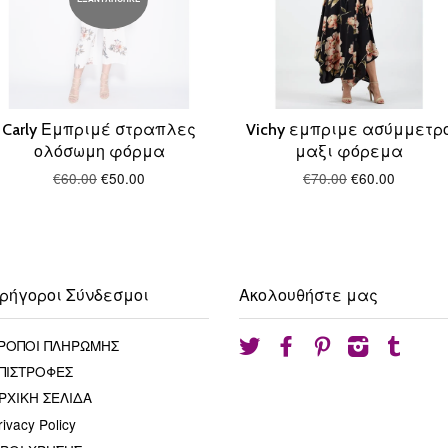
Carly Εμπριμέ στραπλες
Vichy εμπριμε ασύμμετρ
ολόσωμη φόρμα
μαξι φόρεμα
€60.00
€50.00
€70.00
€60.00
ρήγοροι Σύνδεσμοι
Ακολουθήστε μας
ΡΟΠΟΙ ΠΛΗΡΩΜΗΣ
Twitter
Facebook
Pinterest
Instagram
Tumblr
ΠΙΣΤΡΟΦΕΣ
ΡΧΙΚΗ ΣΕΛΙΔΑ
rivacy Policy