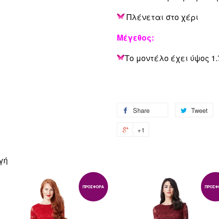
Πλένεται στο χέρι
Μέγεθος:
Το μοντέλο έχει ύψος 1.
Share
Share
Tweet
T
on
o
+1
+1
Facebook
Tw
on
Google
γή
Plus
ΠΡΟΣΦΟΡΆ
ΠΡΟΣΦ