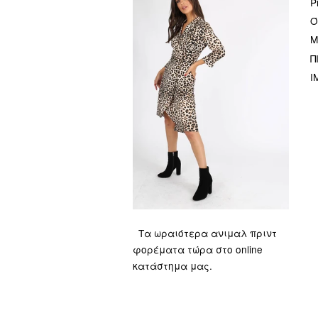
P
Ό
Μ
Π
I
Τα ωραιότερα ανιμαλ πριντ
φορέματα τώρα στο online
κατάστημα μας.