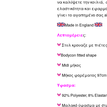
να καλύψετε την κοιλιά, 
ελαστικότητα και εφαρμοσ
γίνει το αγαπημένο σας all
Made in England
Λεπτομέρειε
ς:
Στυλ κρουαζε με πιέτε
Bodycon fitted shape
Midi μήκος
Μήκος φορέματος 97cm
Ύφασμα:
92% Polyester, 8% Elasta
Μαλακό ύφασμα με στ