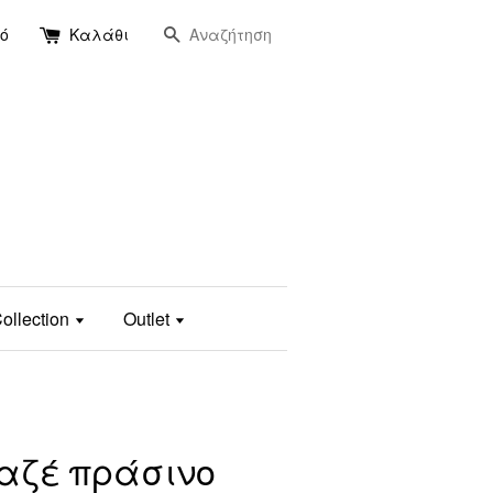
Αναζήτηση
ό
Καλάθι
ollection
Outlet
ουαζέ πράσινο