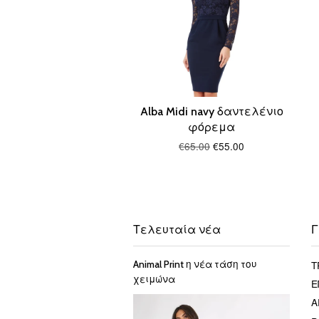
Alba Midi navy δαντελένιο
φόρεμα
€65.00
€55.00
Τελευταία νέα
Γ
Τ
Animal Print η νέα τάση του
χειμώνα
Ε
Α