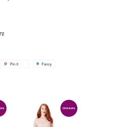
72
weet
Pin it
Pin
Fancy
Add
n
on
to
itter
Pinterest
Fancy
ΟΡΆ
ΠΡΟΣΦΟΡΆ