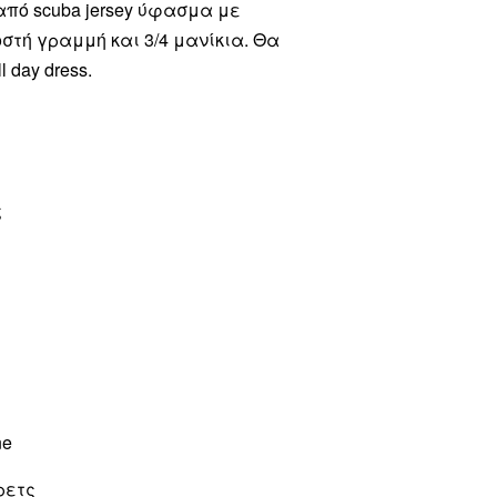
από scuba jersey ύφασμα με
τή γραμμή και 3/4 μανίκια. Θα
 day dress.
ς
ne
ρετς