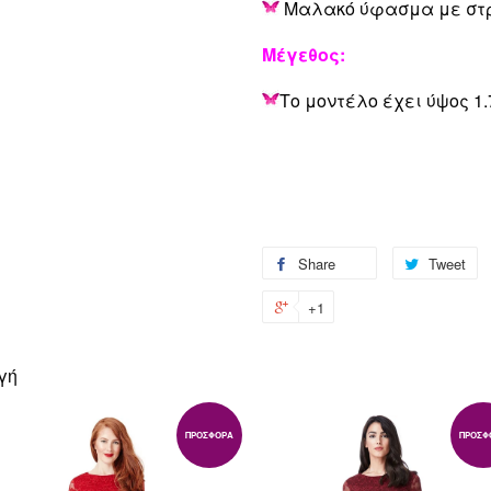
Μαλακό ύφασμα με στ
Μέγεθος:
Το μοντέλο έχει ύψος 1.
Share
Share
Tweet
T
on
o
+1
+1
Facebook
Tw
on
Google
γή
Plus
ΠΡΟΣΦΟΡΆ
ΠΡΟΣΦ