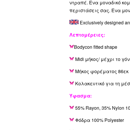
ντραπέ. Ένα μοναδικό κομ
περιστάσεις σας. Ένα μονα
Exclusively designed a
Λεπτομέρειες:
Bodycon fitted shape
Midi μήκος/ μέχρι το γό
Μήκος φορέματος 86εκ
Κολακευτικό για τη μέ
Ύφασμα:
55
% Rayon, 35% Nylon 1
Φόδρα 100% Polyester