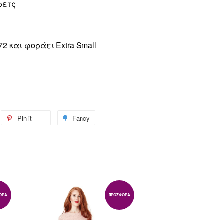
ρετς
72 και φοράει Extra Small
weet
Pin it
Pin
Fancy
Add
n
on
to
itter
Pinterest
Fancy
ΟΡΆ
ΠΡΟΣΦΟΡΆ