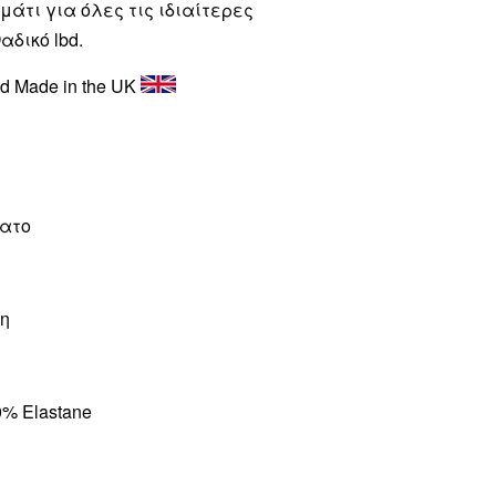
μάτι για όλες τις ιδιαίτερες
δικό lbd.
nd Made in the UK
νατο
ση
0% Elastane