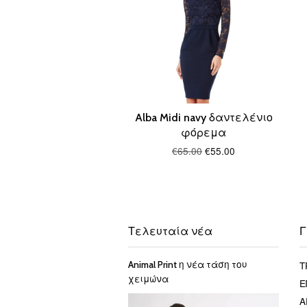
Alba Midi navy δαντελένιο
φόρεμα
€65.00
€55.00
Τελευταία νέα
Γ
Τ
Animal Print η νέα τάση του
χειμώνα
Ε
Α