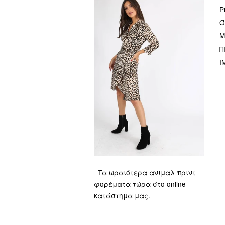
P
Ό
Μ
Π
I
Τα ωραιότερα ανιμαλ πριντ
φορέματα τώρα στο online
κατάστημα μας.