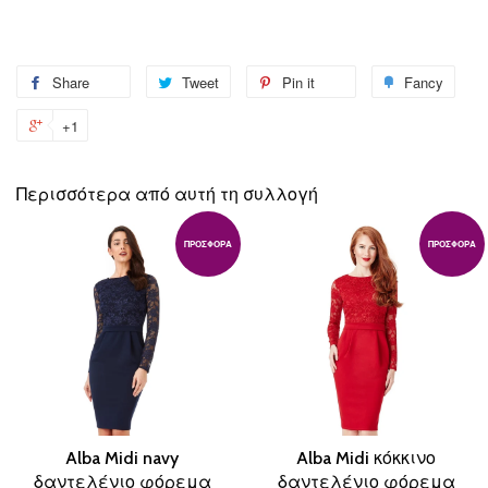
Share
Share
Tweet
Tweet
Pin it
Pin
Fancy
Add
on
on
on
to
+1
+1
Facebook
Twitter
Pinterest
Fanc
on
Google
Περισσότερα από αυτή τη συλλογή
Plus
ΠΡΟΣΦΟΡΆ
ΠΡΟΣΦΟΡΆ
Alba Midi navy
Alba Midi κόκκινο
δαντελένιο φόρεμα
δαντελένιο φόρεμα