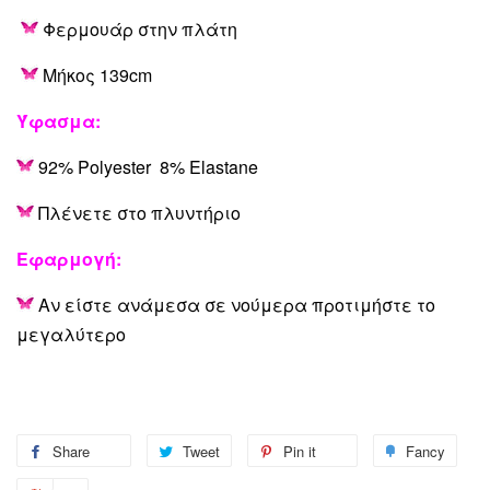
Φ
ερμουάρ στην πλάτη
Μήκος 139cm
Ύφασμα:
92% Polyester 8% Elastane
Πλένετε στο πλυντήριο
Εφαρμογή:
Αν είστε ανάμεσα σε νούμερα προτιμήστε το
μεγαλύτερο
Share
Share
Tweet
Tweet
Pin it
Pin
Fancy
Add
on
on
on
to