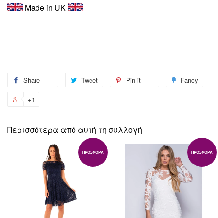
Made in UK
Share
Share
Tweet
Tweet
Pin it
Pin
Fancy
Add
on
on
on
to
+1
+1
Facebook
Twitter
Pinterest
Fanc
on
Google
Περισσότερα από αυτή τη συλλογή
Plus
ΠΡΟΣΦΟΡΆ
ΠΡΟΣΦΟΡΆ