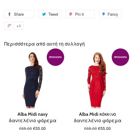
Share
Share
Tweet
Tweet
Pin it
Pin
Fancy
Add
on
on
on
to
+1
+1
Facebook
Twitter
Pinterest
Fanc
on
Google
Περισσότερα από αυτή τη συλλογή
Plus
ΠΡΟΣΦΟΡΆ
ΠΡΟΣΦΟΡΆ
Alba Midi navy
Alba Midi κόκκινο
δαντελένιο φόρεμα
δαντελένιο φόρεμα
€65.00
€55.00
€65.00
€55.00